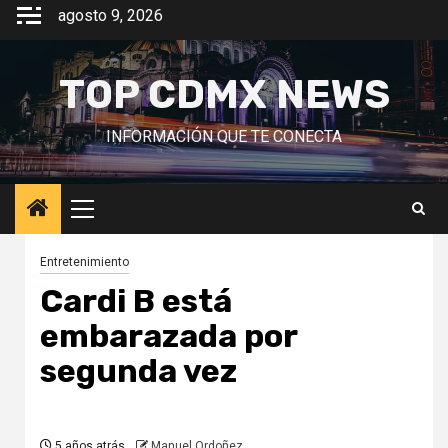
Saltar
agosto 9, 2026
al
contenido
TOP CDMX NEWS
INFORMACIÓN QUE TE CONECTA
Menú
principal
Entretenimiento
Cardi B está
embarazada por
segunda vez
5 años atrás
Manuel Ordoñez