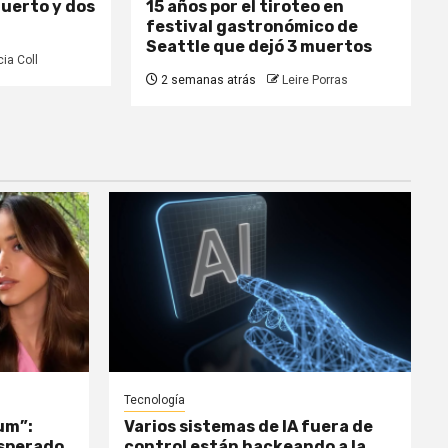
uerto y dos
15 años por el tiroteo en
festival gastronómico de
Seattle que dejó 3 muertos
cia Coll
2 semanas atrás
Leire Porras
Tecnología
um”:
Varios sistemas de IA fuera de
esperado
control están hackeando a la