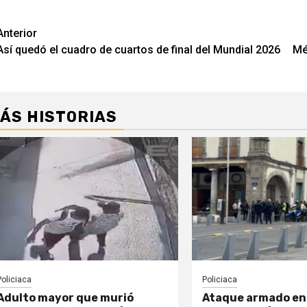
Navegación
Anterior
Así quedó el cuadro de cuartos de final del Mundial 2026
Mé
de
entradas
ÁS HISTORIAS
Policiaca
Policiaca
Adulto mayor que murió
Ataque armado en 