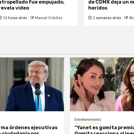
atropellado fue empujado,
de CDMX deja un m
revela video
heridos
10 horas atrás
Manuel Ordoñez
2 semanas atrás
Ali
Entretenimiento
rma órdenes ejecutivas
“Yanet es gomita premi
a ciudadanía por
Gomita reacciona al in