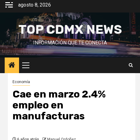
Saltar
agosto 8, 2026
al
contenido
TOP CDMX NEWS
INFORMACIÓN QUE TE CONECTA
Menú
principal
Economía
Cae en marzo 2.4%
empleo en
manufacturas
6 años atrás
Manuel Ordoñez