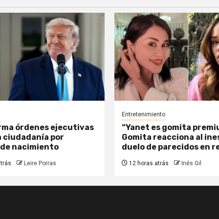
Entretenimiento
rma órdenes ejecutivas
“Yanet es gomita premi
a ciudadanía por
Gomita reacciona al in
 de nacimiento
duelo de parecidos en r
trás
Leire Porras
12 horas atrás
Inés Gil