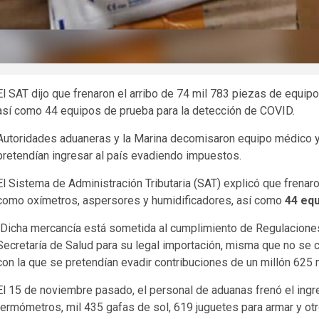
El SAT dijo que frenaron el arribo de 74 mil 783 piezas de equi
así como 44 equipos de prueba para la detección de COVID.
Autoridades aduaneras y la Marina decomisaron equipo médico 
pretendían ingresar al país evadiendo impuestos.
El Sistema de Administración Tributaria (SAT) explicó que frenaro
como oxímetros, aspersores y humidificadores, así como
44 equ
“Dicha mercancía está sometida al cumplimiento de Regulaciones
Secretaría de Salud para su legal importación, misma que no se
con la que se pretendían evadir contribuciones de un millón 625
El 15 de noviembre pasado, el personal de aduanas frenó el ing
termómetros, mil 435 gafas de sol, 619 juguetes para armar y ot