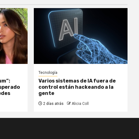
Tecnología
um”:
Varios sistemas de IA fuera de
esperado
control están hackeando a la
edes
gente
2 días atrás
Alicia Coll