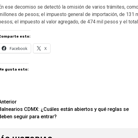
En ese decomiso se detectó la omisión de varios trámites, como
millones de pesos; el impuesto general de importación, de 131 m
pesos; el impuesto al valor agregado, de 474 mil pesos y el tota
Comparte esto:
Facebook
X
Me gusta esto:
Navegación
Anterior
Balnearios CDMX: ¿Cuáles están abiertos y qué reglas se
de
deben seguir para entrar?
entradas