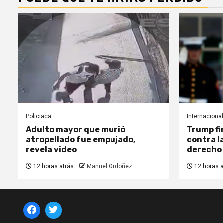
Policiaca
Internacional
Adulto mayor que murió
Trump fi
atropellado fue empujado,
contra l
revela video
derecho
12 horas atrás
Manuel Ordoñez
12 horas a