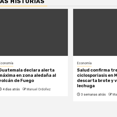
ÁS HISTORIAS
Economía
Economía
Guatemala declara alerta
Salud confirma tr
máxima en zona aledaña al
ciclosporiasis en 
volcán de Fuego
descarta brote y 
lechuga
4 días atrás
Manuel Ordoñez
3 semanas atrás
Ma