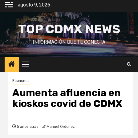
Saltar
agosto 9, 2026
al
contenido
TOP CDMX NEWS
INFORMACIÓN QUE TE CONECTA
Menú
principal
Economía
Aumenta afluencia en
kioskos covid de CDMX
5 años atrás
Manuel Ordoñez