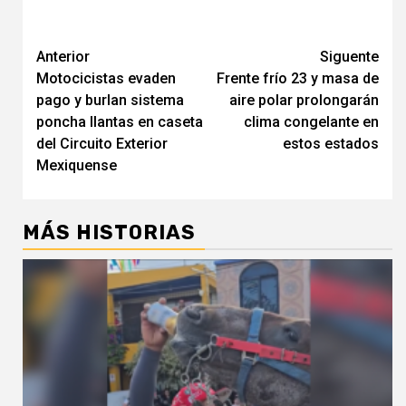
Navegación
Anterior
Siguente
Motocicistas evaden
Frente frío 23 y masa de
de
pago y burlan sistema
aire polar prolongarán
entradas
poncha llantas en caseta
clima congelante en
del Circuito Exterior
estos estados
Mexiquense
MÁS HISTORIAS