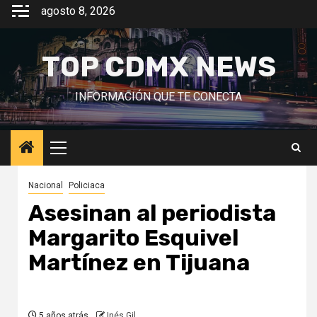
Saltar
agosto 8, 2026
al
contenido
TOP CDMX NEWS
INFORMACIÓN QUE TE CONECTA
Menú
principal
Nacional
Policiaca
Asesinan al periodista
Margarito Esquivel
Martínez en Tijuana
5 años atrás
Inés Gil