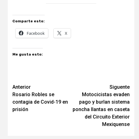
Comparte esto:
Facebook
X
Me gusta esto:
Navegación
Anterior
Siguente
Rosario Robles se
Motocicistas evaden
de
contagia de Covid-19 en
pago y burlan sistema
entradas
prisión
poncha llantas en caseta
del Circuito Exterior
Mexiquense