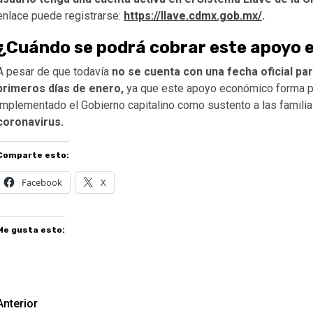
enlace puede registrarse:
https://llave.cdmx.gob.mx/
.
¿Cuándo se podrá cobrar este apoyo
A pesar de que todavía
no se cuenta con una fecha oficial pa
primeros días de enero,
ya que este apoyo económico forma pa
implementado el Gobierno capitalino como sustento a las famili
coronavirus.
Comparte esto:
Facebook
X
Me gusta esto:
Navegación
Anterior