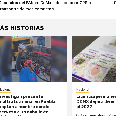
Diputados del PAN en CdMx piden colocar GPS a
C
de
transporte de medicamentos
entradas
ÁS HISTORIAS
Nacional
Nacional
Investigan presunto
Licencia permane
maltrato animal en Puebla;
CDMX dejará de em
captan a hombre dando
el 2027
cerveza a un caballo en
2 semanas atrás
Iné