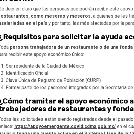
Se dejó en claro que las personas que podrán recibir este apoyo
restaurantes, como meseras y meseros,
a quienes se les t
asalariadas en el país
y por tanto, las más afectadas por la pan
¿Requisitos para solicitar la ayuda 
Toda
persona trabajadora de un restaurante o de una fonda
para recibir este apoyo económico único:
Ser residente de la Ciudad de México
Identificación Oficial
Clave Única de Registro de Población (CURP)
Formar parte de los padrones integrados por la Secretaría d
¿Cómo tramitar el apoyo económico a
trabajadores de restaurantes y fond
Todas las solicitudes están siendo registradas desde el pasad
enlace:
https://apoyoemergente.covid.cdmx.gob.mx/
en el cu
usuario tenga una cuenta activa en el Sistema Llave de la C