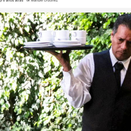
6 años atrás
Manuel Ordoñez