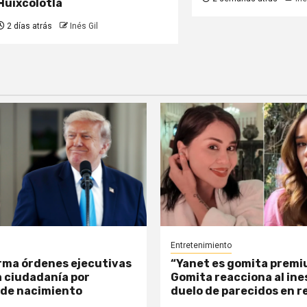
Huixcolotla
2 días atrás
Inés Gil
Entretenimiento
rma órdenes ejecutivas
“Yanet es gomita premi
a ciudadanía por
Gomita reacciona al in
 de nacimiento
duelo de parecidos en r