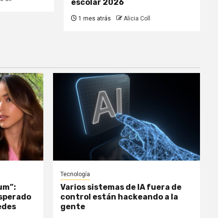
escolar 2026
1 mes atrás
Alicia Coll
Tecnología
um”:
Varios sistemas de IA fuera de
esperado
control están hackeando a la
edes
gente