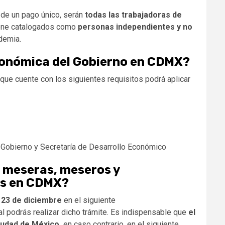
 de un pago único, serán
todas las trabajadoras de
iene catalogados como
personas independientes y no
demia.
económica del Gobierno en CDMX?
que cuente con los siguientes requisitos podrá aplicar
e Gobierno y Secretaría de Desarrollo Económico
 meseras, meseros y
as en CDMX?
o
23 de diciembre
en el siguiente
al podrás realizar dicho trámite. Es indispensable que
el
iudad de México,
en caso contrario, en el siguiente