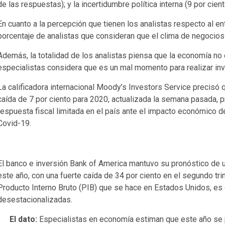
de las respuestas); y la incertidumbre política interna (9 por cien
En cuanto a la percepción que tienen los analistas respecto al en
porcentaje de analistas que consideran que el clima de negocios
Además, la totalidad de los analistas piensa que la economía no 
especialistas considera que es un mal momento para realizar in
La calificadora internacional Moody’s Investors Service precisó
caída de 7 por ciento para 2020, actualizada la semana pasada, pr
respuesta fiscal limitada en el país ante el impacto económico 
Covid-19.
El banco e inversión Bank of America mantuvo su pronóstico de 
este año, con una fuerte caída de 34 por ciento en el segundo tri
Producto Interno Bruto (PIB) que se hace en Estados Unidos, es d
desestacionalizadas.
El dato:
Especialistas en economía estiman que este año se