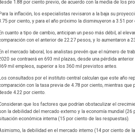
desde 1.88 por ciento previo, de acuerdo con la media de los pr
Para la inflación, los especialistas revisaron a la baja su proyec
3.75 por ciento, y para el año próximo la disminuyeron a 3.51 por
En cuanto a tipo de cambio, anticipan un peso más débil, al elev
comparación con el anterior de 22.27 pesos, y lo aumentaron a 
En el mercado laboral, los analistas prevén que el número de tra
2020 se contraerá en 693 mil plazas, desde una pérdida anterior
369 mil empleos, superior a los 360 mil previstos antes.
Los consultados por el instituto central calculan que este año re
comparación con la tasa previa de 4.78 por ciento, mientras que
desde 4.22 por ciento.
Consideran que los factores que podrían obstaculizar el creci
son la debilidad del mercado externo y la economía mundial (26 p
situación económica interna (15 por ciento de las respuestas).
Asimismo, la debilidad en el mercado interno (14 por ciento de la