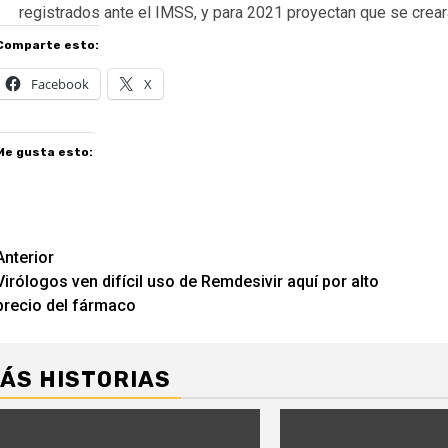
registrados ante el IMSS, y para 2021 proyectan que se crear
Comparte esto:
Facebook
X
Me gusta esto:
Navegación
Anterior
Virólogos ven difícil uso de Remdesivir aquí por alto
de
precio del fármaco
entradas
ÁS HISTORIAS