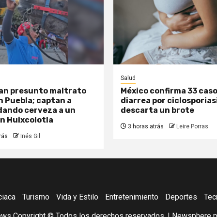
Salud
an presunto maltrato
México confirma 33 caso
n Puebla; captan a
diarrea por ciclosporias
ando cerveza a un
descarta un brote
en Huixcolotla
3 horas atrás
Leire Porras
rás
Inés Gil
ciaca
Turismo
Vida y Estilo
Entretenimiento
Deportes
Tec
s Copyright © Todos los derechos reservados.
|
Newsphere
p