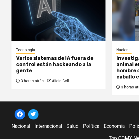
Tecnología
Nacional
Varios sistemas de IA fuera de
Investig
control están hackeando a la
animal e
gente
hombre d
caballo 
3 horas atrás
Alicia Coll
3 horas at
Nacional
Internacional
Salud
Política
Economía
Poli
Top CDMX New