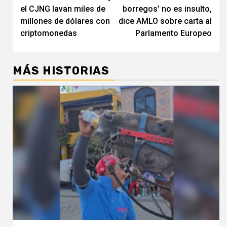
de
el CJNG lavan miles de
borregos’ no es insulto,
entradas
millones de dólares con
dice AMLO sobre carta al
criptomonedas
Parlamento Europeo
MÁS HISTORIAS