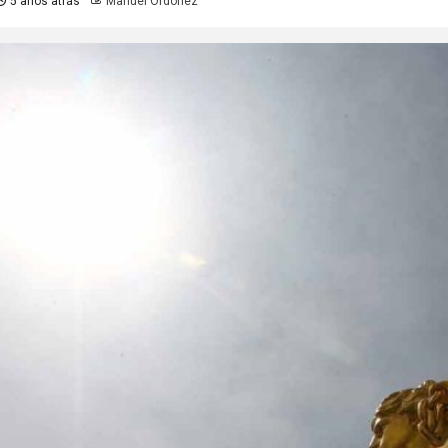
5 años atrás
Manuel Ordoñez