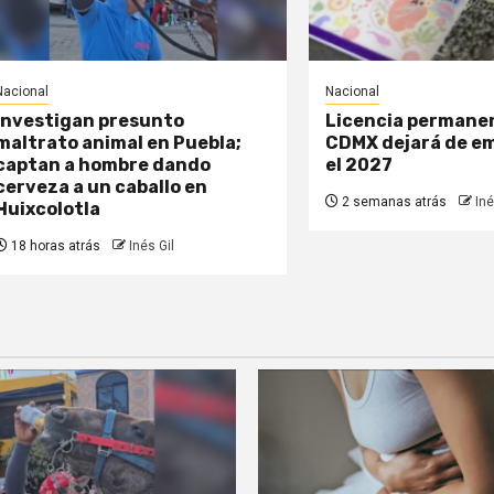
Nacional
Nacional
Investigan presunto
Licencia permane
maltrato animal en Puebla;
CDMX dejará de em
captan a hombre dando
el 2027
cerveza a un caballo en
2 semanas atrás
Iné
Huixcolotla
18 horas atrás
Inés Gil