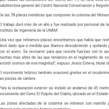
subdirectora general del Centro Nacional Conservación y Registr
De las 78 placas metálicas que componen la columna del Monum
El trabajo duró más de un año y fue realizado por personal de l
Instituto de Ingeniería de la UNAM.
“Una vez que retiramos placas encontramos que había que rest
llevó dado que a medida que íbamos descubriendo y quitando 
con el acero. Se revisaron para que resista fuerzas con lo q
muchas más altas de las que teníamos en el reglamento de con
resistir sismos de esa magnitud”, expuso Jesús Esteva, titular d
El movimiento telúrico también ocasionó grietas en el recubrimi
las piezas de cantera.
Para la restauración exterior se instaló un andamio de 45 metro
proveniente del Cerro El Pulpito del Diablo, ubicado en el Estad
Las zonas afectadas de la columna se retiraron con martillo 