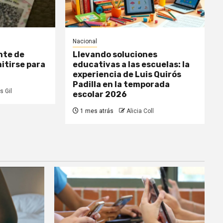
Nacional
nte de
Llevando soluciones
itirse para
educativas a las escuelas: la
experiencia de Luis Quirós
Padilla en la temporada
s Gil
escolar 2026
1 mes atrás
Alicia Coll