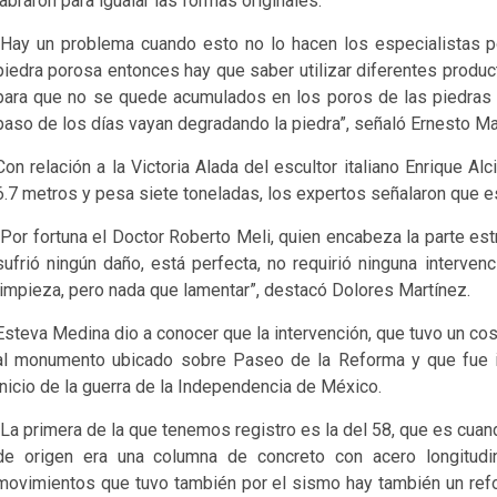
labraron para igualar las formas originales.
“Hay un problema cuando esto no lo hacen los especialistas po
piedra porosa entonces hay que saber utilizar diferentes produ
para que no se quede acumulados en los poros de las piedras
paso de los días vayan degradando la piedra”, señaló Ernesto Ma
Con relación a la Victoria Alada del escultor italiano Enrique Al
6.7 metros y pesa siete toneladas, los expertos señalaron que e
“Por fortuna el Doctor Roberto Meli, quien encabeza la parte est
sufrió ningún daño, está perfecta, no requirió ninguna interve
limpieza, pero nada que lamentar”, destacó Dolores Martínez.
Esteva Medina dio a conocer que la intervención, que tuvo un cos
al monumento ubicado sobre Paseo de la Reforma y que fue i
inicio de la guerra de la Independencia de México.
“La primera de la que tenemos registro es la del 58, que es cuando
de origen era una columna de concreto con acero longitudin
movimientos que tuvo también por el sismo hay también un refor