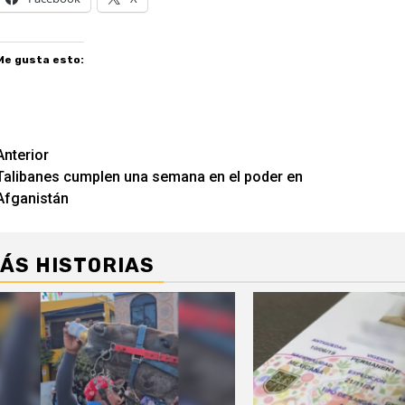
Me gusta esto:
Navegación
Anterior
Talibanes cumplen una semana en el poder en
de
Afganistán
entradas
ÁS HISTORIAS