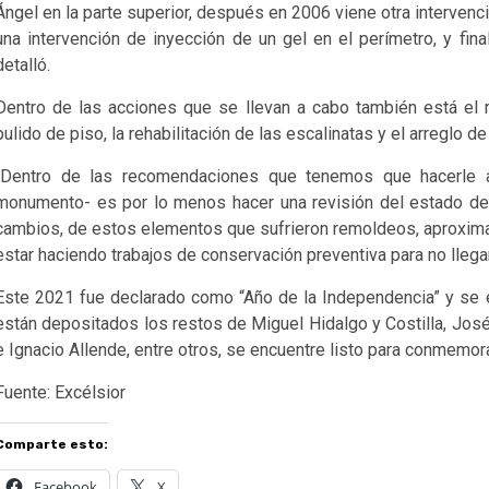
Ángel en la parte superior, después en 2006 viene otra intervenc
una intervención de inyección de un gel en el perímetro, y fi
detalló.
Dentro de las acciones que se llevan a cabo también está el ret
pulido de piso, la rehabilitación de las escalinatas y el arreglo de 
“Dentro de las recomendaciones que tenemos que hacerle a
monumento- es por lo menos hacer una revisión del estado de
cambios, de estos elementos que sufrieron remoldeos, aproxima
estar haciendo trabajos de conservación preventiva para no llegar
Este 2021 fue declarado como “Año de la Independencia” y se 
están depositados los restos de Miguel Hidalgo y Costilla, Jos
e Ignacio Allende, entre otros, se encuentre listo para conmemor
Fuente: Excélsior
Comparte esto:
Facebook
X