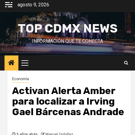
Saltar
agosto 9, 2026
al
contenido
TOP CDMX NEWS
INFORMACIÓN QUE TE CONECTA
Menú
principal
Economía
Activan Alerta Amber
para localizar a Irving
Gael Bárcenas Andrade
5 años atrás
Manuel Ordoñez