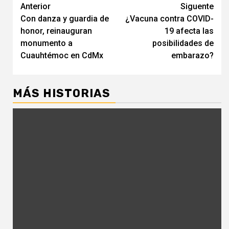
Navegación
Anterior
Siguente
Con danza y guardia de
¿Vacuna contra COVID-
de
honor, reinauguran
19 afecta las
entradas
monumento a
posibilidades de
Cuauhtémoc en CdMx
embarazo?
MÁS HISTORIAS